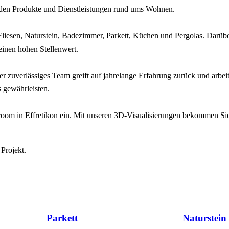
den
Produkte
und
Dienstleistungen rund
ums Wohnen.
Fliesen, Naturstein, Badezimmer,
Parkett
, Küchen
und
Pergolas
. Darüb
einen
hohen
Stellenwert.
er
zuverlässiges Team greift auf jahrelange Erfahrung zurück und
arbei
 gewährleisten.
oom in Effretikon ein. Mit
unseren 3D-Visualisierungen bekommen Sie e
Projekt.
Parkett
Naturstein