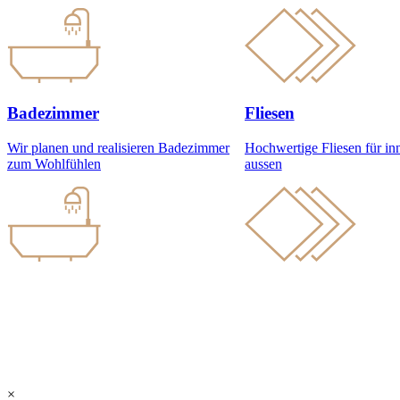
Badezimmer
Fliesen
Wir planen und realisieren Badezimmer
Hochwertige Fliesen für in
zum Wohlfühlen
aussen
Das Schweizer Dusch-WC
Das LaPreva Dusch-WC ist die Summe aus höchsten Hygiene-Standards
VIDEO
KONTAKTIEREN SIE UNS
LAPREVA BESUCHEN
×