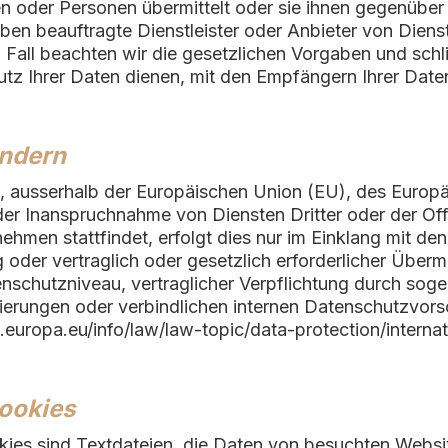
ten oder Personen übermittelt oder sie ihnen gegenüb
ben beauftragte Dienstleister oder Anbieter von Dienste
Fall beachten wir die gesetzlichen Vorgaben und sch
tz Ihrer Daten dienen, mit den Empfängern Ihrer Date
ändern
.h., ausserhalb der Europäischen Union (EU), des Euro
der Inanspruchnahme von Diensten Dritter oder der O
ehmen stattfindet, erfolgt dies nur im Einklang mit de
 oder vertraglich oder gesetzlich erforderlicher Übermi
enschutzniveau, vertraglicher Verpflichtung durch so
ierungen oder verbindlichen internen Datenschutzvorsc
.europa.eu/info/law/law-topic/data-protection/interna
ookies
ies sind Textdateien, die Daten von besuchten Websi