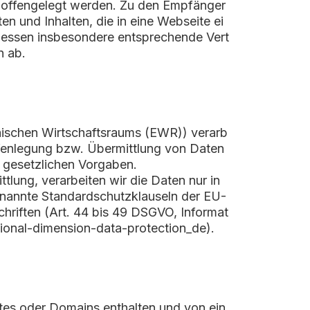
er offengelegt werden. Zu den Empfänger
n und Inhalten, die in eine Webseite ei
liessen insbesondere entsprechende Vert
n ab.
päischen Wirtschaftsraums (EWR)) verarb
ffenlegung bzw. Übermittlung von Daten
n gesetzlichen Vorgaben.
ttlung, verarbeiten wir die Daten nur in
genannte Standardschutzklauseln der EU-
hriften (Art. 44 bis 49 DSGVO, Informat
tional-dimension-data-protection_de).
tes oder Domains enthalten und von ein