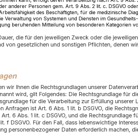
ommen kann, erfolgt deren Verarbeitung nach Art. 9 Abs. 2
der anderer Personen gem. Art. 9 Abs. 2 lit. c. DSGVO od
 Arbeitsfähigkeit des Beschäftigten, für die medizinische D
ie Verwaltung von Systemen und Diensten im Gesundheits- od
illigung beruhenden Mitteilung von besonderen Kategorien v
auer, die für den jeweiligen Zweck oder die jeweiligen 
 von gesetzlichen und sonstigen Pflichten, denen wir 
lagen
 wir Ihnen die Rechtsgrundlagen unserer Datenverarb
annt wird, gilt Folgendes: Die Rechtsgrundlage für die
tsgrundlage für die Verarbeitung zur Erfüllung unserer
fragen ist Art. 6 Abs. 1 lit. b DSGVO, die Rechtsgrun
t Art. 6 Abs. 1 lit. c DSGVO, und die Rechtsgrundlage 
1 lit. f DSGVO. Für den Fall, dass lebenswichtige Intere
ung personenbezogener Daten erforderlich machen, dien