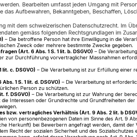
t werden. Bearbeiten umfasst jeden Umgang mit Pers
re das Aufbewahren, Bekanntgeben, Beschaffen, Lösch
ng mit dem schweizerischen Datenschutzrecht. Im Übri
ndaten gemäss folgenden Rechtsgrundlagen im Zusa
O)
– Die betroffene Person hat ihre Einwilligung in die Vera
fischen Zweck oder mehrere bestimmte Zwecke gegeben.
agen (Art. 6 Abs. 1 S. 1 lit. b. DSGVO)
– Die Verarbeitung 
oder zur Durchführung vorvertraglicher Massnahmen erforde
1 lit. c. DSGVO)
– Die Verarbeitung ist zur Erfüllung einer r
Abs. 1 S. 1 lit. d. DSGVO)
– Die Verarbeitung ist erforderl
ürlichen Person zu schützen.
lit. f. DSGVO)
– Die Verarbeitung ist zur Wahrung der berec
cht die Interessen oder Grundrechte und Grundfreiheiten de
wiegen.
 bzw. vertragliches Verhältnis (Art. 9 Abs. 2 lit. b DS
en von personenbezogenen Daten im Sinne des Art. 9 Abs.
he Herkunft) bei Bewerbern angefragt werden, damit der V
 dem Recht der sozialen Sicherheit und des Sozialschutz