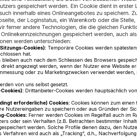
ers gespeichert werden. Ein Cookie dient in erster Li
uch innerhalb eines Onlineangebotes zu speichern. Z
bseite, der Loginstatus, ein Warenkorb oder die Stelle
ir ferner andere Technologien, die die gleichen Funkt
nlinekennzeichnungen gespeichert werden, auch als 
ionen werden unterschieden:
 Sitzungs-Cookies)
: Temporäre Cookies werden spätestens
chlossen hat.
 bleiben auch nach dem Schliessen des Browsers gespeiche
e direkt angezeigt werden, wenn der Nutzer eine Website e
tenmessung oder zu Marketingzwecken verwendet werden, i
werden von uns selbst gesetzt.
-Cookies)
: Drittanbieter-Cookies werden hauptsächlich vo
dingt erforderliche) Cookies
: Cookies können zum einen f
ere Nutzereingaben zu speichern oder aus Gründen der Sich
ung-Cookies
: Ferner werden Cookies im Regelfall auch im 
ers oder sein Verhalten (z.B. Betrachten bestimmter Inhal
gespeichert werden. Solche Profile dienen dazu, den Nutzer
s Verfahren wird auch als „Tracking“, d.h., Nachverfolgung