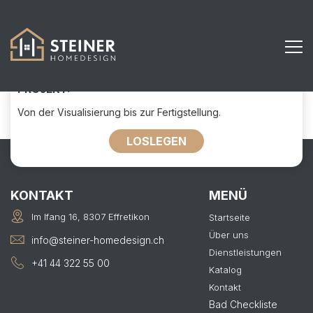
85
KONTAKTIEREN SIE UNS FÜR IHR
PROJEKT:
Von der Visualisierung bis zur Fertigstellung.
LOSLEGEN
KONTAKT
MENÜ
Im Ifang 16, 8307 Effretikon
Startseite
Über uns
info@steiner-homedesign.ch
Dienstleistungen
+41 44 322 55 00
Katalog
Kontakt
Bad Checkliste