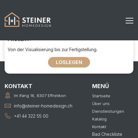
845
KONTAKTIEREN SIE UNS FÜR IHR
PROJEKT:
Von der Visualisierung bis zur Fertigstellung.
LOSLEGEN
KONTAKT
MENÜ
Im Ifang 16, 8307 Effretikon
Startseite
Über uns
info@steiner-homedesign.ch
Dienstleistungen
+41 44 322 55 00
Katalog
Kontakt
Bad Checkliste