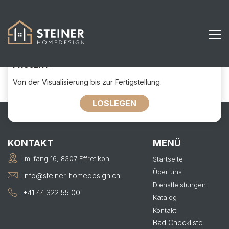
736
KONTAKTIEREN SIE UNS FÜR IHR
PROJEKT:
Von der Visualisierung bis zur Fertigstellung.
LOSLEGEN
KONTAKT
MENÜ
Im Ifang 16, 8307 Effretikon
Startseite
Über uns
info@steiner-homedesign.ch
Dienstleistungen
+41 44 322 55 00
Katalog
Kontakt
Bad Checkliste