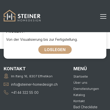
732
KONTAKTIEREN SIE UNS FÜR IHR
PROJEKT:
Von der Visualisierung bis zur Fertigstellung.
LOSLEGEN
KONTAKT
MENÜ
Im Ifang 16, 8307 Effretikon
Startseite
Über uns
info@steiner-homedesign.ch
Dienstleistungen
+41 44 322 55 00
Katalog
Kontakt
Bad Checkliste