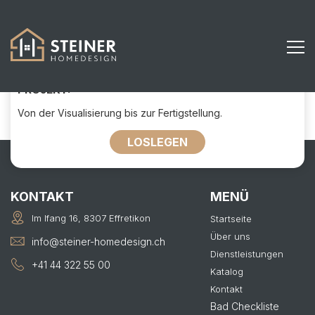
702
KONTAKTIEREN SIE UNS FÜR IHR
PROJEKT:
Von der Visualisierung bis zur Fertigstellung.
LOSLEGEN
KONTAKT
MENÜ
Im Ifang 16, 8307 Effretikon
Startseite
Über uns
info@steiner-homedesign.ch
Dienstleistungen
+41 44 322 55 00
Katalog
Kontakt
Bad Checkliste