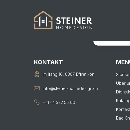
673
KONTAKTIER
Von der Visual
KONTAKT
MEN
Im Ifang 16, 8307 Effretikon
Startse
Über u
info@steiner-homedesign.ch
Dienstl
Katalo
+41 44 322 55 00
Kontakt
Bad Ch