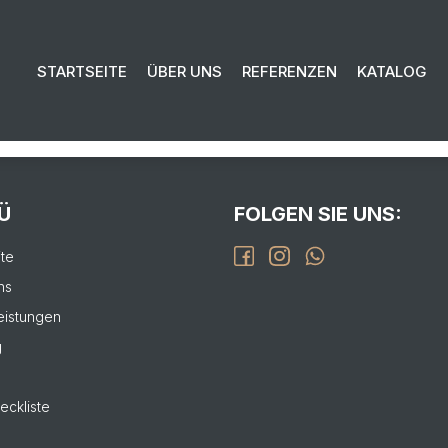
EN SIE UNS FÜR IHR PROJEKT:
STARTSEITE
ÜBER UNS
REFERENZEN
KATALOG
isierung bis zur Fertigstellung.
L
Ü
FOLGEN SIE UNS:
ite
ns
eistungen
g
eckliste