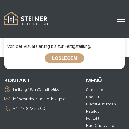
664
KONTAKTIEREN SIE UNS FÜR IHR
PROJEKT:
Von der Visualisierung bis zur Fertigstellung.
LOSLEGEN
KONTAKT
MENÜ
Im Ifang 16, 8307 Effretikon
Startseite
Über uns
info@steiner-homedesign.ch
Dienstleistungen
+41 44 322 55 00
Katalog
Kontakt
Bad Checkliste