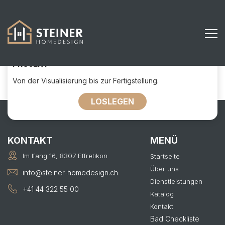
659
KONTAKTIEREN SIE UNS FÜR IHR
PROJEKT:
Von der Visualisierung bis zur Fertigstellung.
LOSLEGEN
KONTAKT
MENÜ
Im Ifang 16, 8307 Effretikon
Startseite
Über uns
info@steiner-homedesign.ch
Dienstleistungen
+41 44 322 55 00
Katalog
Kontakt
Bad Checkliste