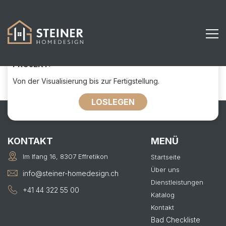
64
KONTAKTIEREN SIE UNS FÜR IHR
PROJEKT:
Von der Visualisierung bis zur Fertigstellung.
LOSLEGEN
KONTAKT
MENÜ
Im Ifang 16, 8307 Effretikon
Startseite
Über uns
info@steiner-homedesign.ch
Dienstleistungen
+41 44 322 55 00
Katalog
Kontakt
Bad Checkliste