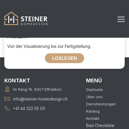
611
KONTAKTIEREN SIE UNS FÜR IHR
PROJEKT:
Von der Visualisierung bis zur Fertigstellung.
LOSLEGEN
KONTAKT
MENÜ
Im Ifang 16, 8307 Effretikon
Startseite
Über uns
info@steiner-homedesign.ch
Dienstleistungen
+41 44 322 55 00
Katalog
Kontakt
Bad Checkliste