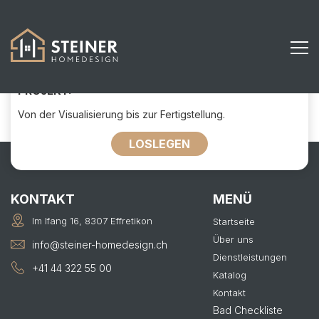
604
KONTAKTIEREN SIE UNS FÜR IHR
PROJEKT:
Von der Visualisierung bis zur Fertigstellung.
LOSLEGEN
KONTAKT
MENÜ
Im Ifang 16, 8307 Effretikon
Startseite
Über uns
info@steiner-homedesign.ch
Dienstleistungen
+41 44 322 55 00
Katalog
Kontakt
Bad Checkliste