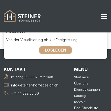
571
KONTAKTIEREN SIE UNS FÜR IHR
PROJEKT:
Von der Visualisierung bis zur Fertigstellung.
LOSLEGEN
KONTAKT
MENÜ
Im Ifang 16, 8307 Effretikon
Startseite
Über uns
info@steiner-homedesign.ch
Dienstleistungen
+41 44 322 55 00
Katalog
Kontakt
Bad Checkliste