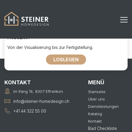
520
KONTAKTIEREN SIE UNS FÜR IHR
PROJEKT:
Von der Visualisierung bis zur Fertigstellung.
LOSLEGEN
KONTAKT
MENÜ
Im Ifang 16, 8307 Effretikon
Startseite
Über uns
info@steiner-homedesign.ch
Dienstleistungen
+41 44 322 55 00
Katalog
Kontakt
Bad Checkliste