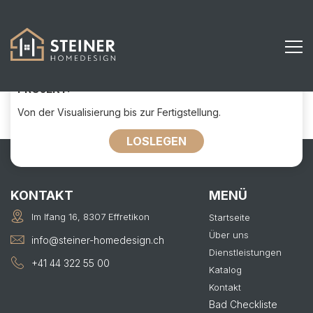
515
KONTAKTIEREN SIE UNS FÜR IHR
PROJEKT:
Von der Visualisierung bis zur Fertigstellung.
LOSLEGEN
KONTAKT
MENÜ
Im Ifang 16, 8307 Effretikon
Startseite
Über uns
info@steiner-homedesign.ch
Dienstleistungen
+41 44 322 55 00
Katalog
Kontakt
Bad Checkliste