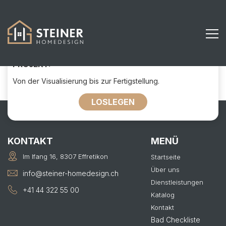
496
KONTAKTIEREN SIE UNS FÜR IHR
PROJEKT:
Von der Visualisierung bis zur Fertigstellung.
LOSLEGEN
KONTAKT
MENÜ
Im Ifang 16, 8307 Effretikon
Startseite
Über uns
info@steiner-homedesign.ch
Dienstleistungen
+41 44 322 55 00
Katalog
Kontakt
Bad Checkliste