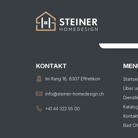
490
KONTAKTIER
Von der Visual
KONTAKT
MEN
Im Ifang 16, 8307 Effretikon
Startse
Über u
info@steiner-homedesign.ch
Dienstl
Katalo
+41 44 322 55 00
Kontakt
Bad Ch