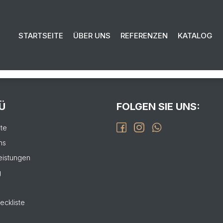
EN SIE UNS FÜR IHR PROJEKT:
STARTSEITE
ÜBER UNS
REFERENZEN
KATALOG
isierung bis zur Fertigstellung.
L
Ü
FOLGEN SIE UNS:
ite
ns
eistungen
g
eckliste