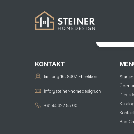
486
KONTAKTIER
Von der Visual
KONTAKT
MEN
Im Ifang 16, 8307 Effretikon
Startse
Über u
info@steiner-homedesign.ch
Dienstl
Katalo
+41 44 322 55 00
Kontakt
Bad Ch