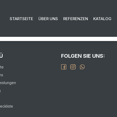
EN SIE UNS FÜR IHR PROJEKT:
STARTSEITE
ÜBER UNS
REFERENZEN
KATALOG
isierung bis zur Fertigstellung.
L
Ü
FOLGEN SIE UNS:
ite
ns
eistungen
g
eckliste