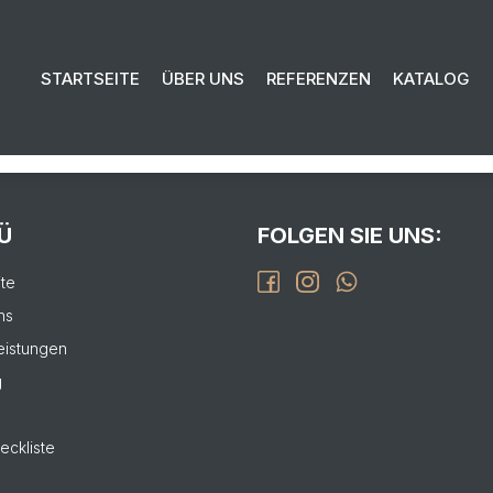
EN SIE UNS FÜR IHR PROJEKT:
STARTSEITE
ÜBER UNS
REFERENZEN
KATALOG
isierung bis zur Fertigstellung.
L
Ü
FOLGEN SIE UNS:
ite
ns
eistungen
g
eckliste