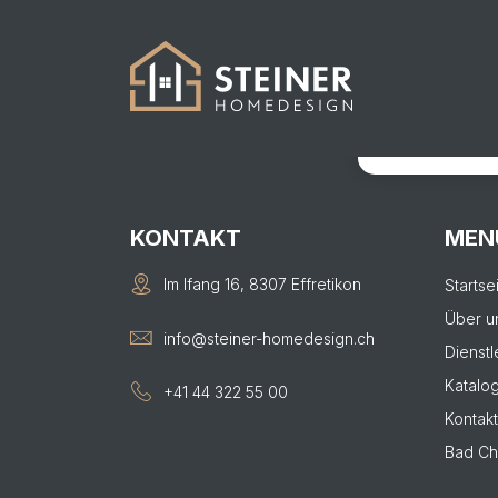
483
KONTAKTIER
Von der Visual
KONTAKT
MEN
Im Ifang 16, 8307 Effretikon
Startse
Über u
info@steiner-homedesign.ch
Dienstl
Katalo
+41 44 322 55 00
Kontakt
Bad Ch