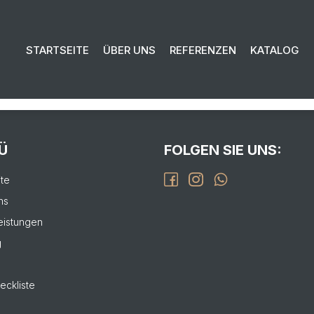
EN SIE UNS FÜR IHR PROJEKT:
STARTSEITE
ÜBER UNS
REFERENZEN
KATALOG
isierung bis zur Fertigstellung.
L
Ü
FOLGEN SIE UNS:
ite
ns
eistungen
g
eckliste