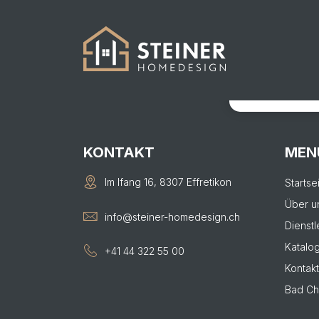
413
KONTAKTIER
Von der Visual
KONTAKT
MEN
Im Ifang 16, 8307 Effretikon
Startse
Über u
info@steiner-homedesign.ch
Dienstl
Katalo
+41 44 322 55 00
Kontakt
Bad Ch