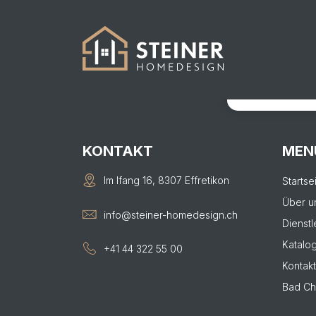
377
KONTAKTIER
Von der Visual
KONTAKT
MEN
Im Ifang 16, 8307 Effretikon
Startse
Über u
info@steiner-homedesign.ch
Dienstl
Katalo
+41 44 322 55 00
Kontakt
Bad Ch