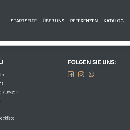
EN SIE UNS FÜR IHR PROJEKT:
STARTSEITE
ÜBER UNS
REFERENZEN
KATALOG
isierung bis zur Fertigstellung.
L
Ü
FOLGEN SIE UNS:
ite
ns
eistungen
g
eckliste