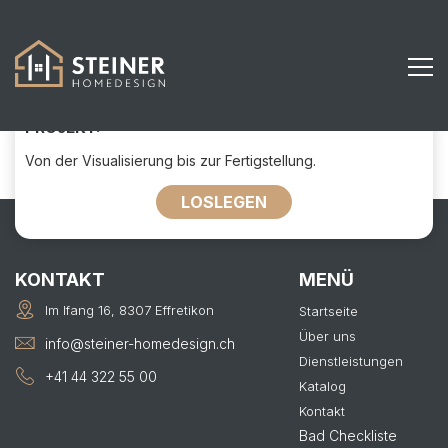
329
KONTAKTIEREN SIE UNS FÜR IHR
PROJEKT:
Von der Visualisierung bis zur Fertigstellung.
LOSLEGEN
KONTAKT
MENÜ
Im Ifang 16, 8307 Effretikon
Startseite
Über uns
info@steiner-homedesign.ch
Dienstleistungen
+41 44 322 55 00
Katalog
Kontakt
Bad Checkliste