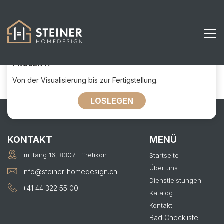
31
KONTAKTIEREN SIE UNS FÜR IHR
PROJEKT:
Von der Visualisierung bis zur Fertigstellung.
LOSLEGEN
KONTAKT
MENÜ
Im Ifang 16, 8307 Effretikon
Startseite
Über uns
info@steiner-homedesign.ch
Dienstleistungen
+41 44 322 55 00
Katalog
Kontakt
Bad Checkliste