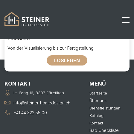
291
KONTAKTIEREN SIE UNS FÜR IHR
PROJEKT:
Von der Visualisierung bis zur Fertigstellung.
LOSLEGEN
KONTAKT
MENÜ
Im Ifang 16, 8307 Effretikon
Startseite
Über uns
info@steiner-homedesign.ch
Dienstleistungen
+41 44 322 55 00
Katalog
Kontakt
Bad Checkliste