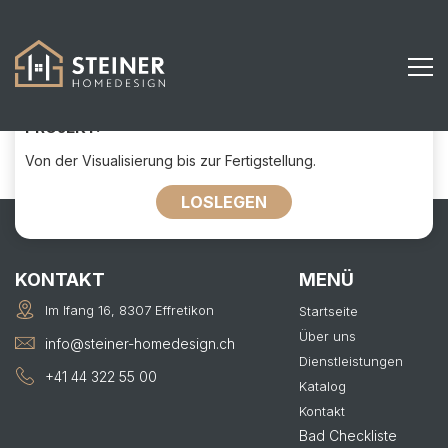
284
KONTAKTIEREN SIE UNS FÜR IHR
PROJEKT:
Von der Visualisierung bis zur Fertigstellung.
LOSLEGEN
KONTAKT
MENÜ
Im Ifang 16, 8307 Effretikon
Startseite
Über uns
info@steiner-homedesign.ch
Dienstleistungen
+41 44 322 55 00
Katalog
Kontakt
Bad Checkliste