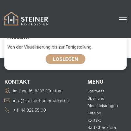
258
KONTAKTIEREN SIE UNS FÜR IHR
PROJEKT:
Von der Visualisierung bis zur Fertigstellung.
LOSLEGEN
KONTAKT
MENÜ
Im Ifang 16, 8307 Effretikon
Startseite
Über uns
info@steiner-homedesign.ch
Dienstleistungen
+41 44 322 55 00
Katalog
Kontakt
Bad Checkliste