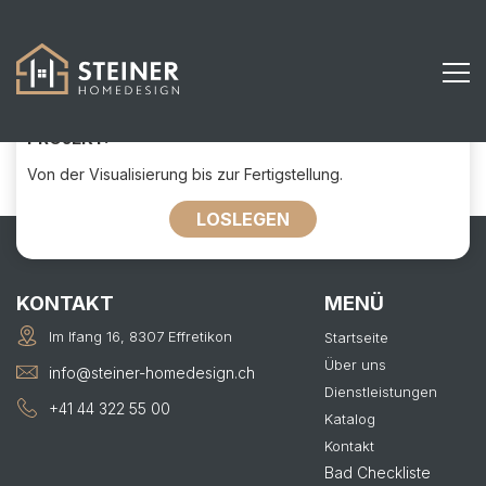
212
KONTAKTIEREN SIE UNS FÜR IHR
PROJEKT:
Von der Visualisierung bis zur Fertigstellung.
LOSLEGEN
KONTAKT
MENÜ
Im Ifang 16, 8307 Effretikon
Startseite
Über uns
info@steiner-homedesign.ch
Dienstleistungen
+41 44 322 55 00
Katalog
Kontakt
Bad Checkliste