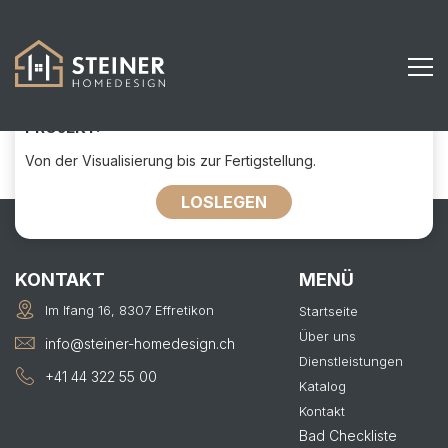
163
KONTAKTIEREN SIE UNS FÜR IHR
PROJEKT:
Von der Visualisierung bis zur Fertigstellung.
LOSLEGEN
KONTAKT
MENÜ
Im Ifang 16, 8307 Effretikon
Startseite
Über uns
info@steiner-homedesign.ch
Dienstleistungen
+41 44 322 55 00
Katalog
Kontakt
Bad Checkliste