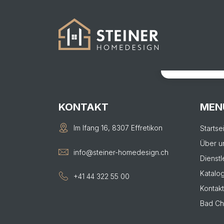
161
KONTAKTIER
Von der Visual
KONTAKT
MEN
Im Ifang 16, 8307 Effretikon
Startse
Über u
info@steiner-homedesign.ch
Dienstl
Katalo
+41 44 322 55 00
Kontakt
Bad Ch