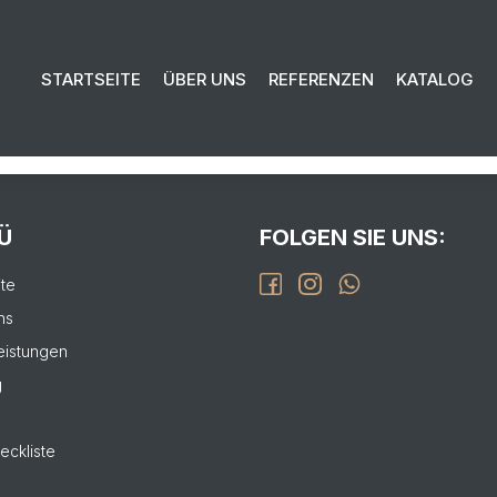
EN SIE UNS FÜR IHR PROJEKT:
STARTSEITE
ÜBER UNS
REFERENZEN
KATALOG
isierung bis zur Fertigstellung.
L
Ü
FOLGEN SIE UNS:
ite
ns
eistungen
g
eckliste