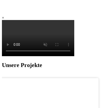
Das LaPreva Dusch-WC ist die Summe aus höchsten Hygiene-
Standards, intelligenter Technologie und zeitloselegantem Design.
VIDEO
KONTAKTIEREN SIE UNS
LAPREVA BESUCHEN
×
Unsere Projekte