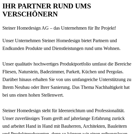
IHR PARTNER RUND UMS
VERSCHÖNERN
Steiner
Homedesign AG
–
das Unternehmen für Ihr Projekt!
Unser
Unternehmen Steiner Homedesign bietet Partnern und
Endkunden
Produkte
und
Dienstleistungen rund
ums Wohnen.
Unser qualitativ hochwertiges Produktportfolio umfasst die Bereiche
Fliesen, Naturstein, Badezimmer,
Parkett
, Küchen
und
Pergolas
.
Darüber hinaus erhalten Sie von uns umfangreiche
Unterstützung
zu
Ihrem Neubau oder Ihrer Sanierung.
Das
Thema Nachhaltigkeit hat
bei
uns einen
hohen
Stellenwert.
Steiner Homedesign steht für Ideenreichtum und Professionalität.
Unser
zuverlässiges Team greift auf jahrelange Erfahrung zurück
und
arbeitet
Hand
in Hand
mit
Bauherren,
Architekten,
Bauleitern
und
Produktproduzenten, denn so können wir einen reibungslosen