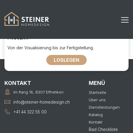
711
KONTAKTIEREN SIE UNS FÜR IHR
PROJEKT:
Von der Visualisierung bis zur Fertigstellung.
LOSLEGEN
KONTAKT
MENÜ
Im Ifang 16, 8307 Effretikon
Startseite
Über uns
info@steiner-homedesign.ch
Dienstleistungen
+41 44 322 55 00
Katalog
Kontakt
Bad Checkliste