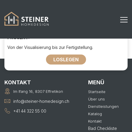
481
KONTAKTIEREN SIE UNS FÜR IHR
PROJEKT:
Von der Visualisierung bis zur Fertigstellung.
LOSLEGEN
KONTAKT
MENÜ
Im Ifang 16, 8307 Effretikon
Startseite
Über uns
info@steiner-homedesign.ch
Dienstleistungen
+41 44 322 55 00
Katalog
Kontakt
Bad Checkliste