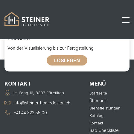
273
KONTAKTIEREN SIE UNS FÜR IHR
PROJEKT:
Von der Visualisierung bis zur Fertigstellung.
LOSLEGEN
KONTAKT
MENÜ
Im Ifang 16, 8307 Effretikon
Startseite
Über uns
info@steiner-homedesign.ch
Dienstleistungen
+41 44 322 55 00
Katalog
Kontakt
Bad Checkliste