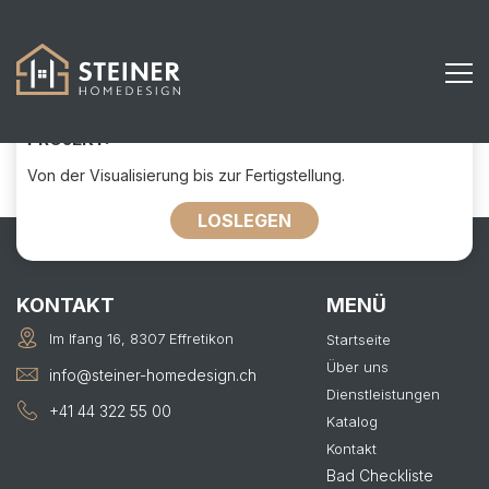
221
KONTAKTIEREN SIE UNS FÜR IHR
PROJEKT:
Von der Visualisierung bis zur Fertigstellung.
LOSLEGEN
KONTAKT
MENÜ
Im Ifang 16, 8307 Effretikon
Startseite
Über uns
info@steiner-homedesign.ch
Dienstleistungen
+41 44 322 55 00
Katalog
Kontakt
Bad Checkliste