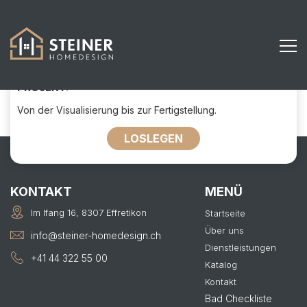
107
KONTAKTIEREN SIE UNS FÜR IHR
PROJEKT:
Von der Visualisierung bis zur Fertigstellung.
LOSLEGEN
KONTAKT
MENÜ
Im Ifang 16, 8307 Effretikon
Startseite
Über uns
info@steiner-homedesign.ch
Dienstleistungen
+41 44 322 55 00
Katalog
Kontakt
Bad Checkliste